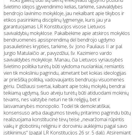
Koks galėtų būti šių dienų efektyvaus ugdymo požiūriu
švietimo idėjos įgyvendinimo kelias, tarkime, savivaldybės
bendrojo lavinimo mokykloje, jau nekalbant apie tikybos ir
etikos pasirinkimą disciplinų lygmenyje, kuris jau yra
garantuojamas LR Konstitucijos visose Lietuvos
savivaldybių mokyklose. Pakalbėkime apie atskiros mokyklos
bendruomenės apsisprendimą dėl bendrojo ugdymo
pasaulietinės krypties, tarkime, šv. Jono Pauliaus II ar pal.
Jurgio Matulaičio ar, pavyzdžiui, šv. Kazimiero vardo
savivaldybės mokykloje. Manau, čia Lietuvos vyriausybės
švietimo politika turėtų būti vykdoma nuolankiai, remiantis
vien tik moksliniu pagrindu, atmetant bet kokias ideologijas
ar priešišką politiką, vadovaujantis bendruoju visuomenės
gėriu. Didžiausi svertai, kalbant apie tokių mokyklų bendrai
teikiamą ugdymą, šiuo atveju turėtų būti atiduodami mokinių
tėvams, nes valstybė neturi ne tik religijų, bet ir
laisvamanybės monopolio. Todėl tik demokratiškai,
konsensuso arba daugumos tėvelių pritarimo pagrindu būtų
realizuojama konstitucinė tėvų teisė „nevaržomai rūpintis
vaikų ir globotinių religiniu ir doroviniu auklėjimu pagal savo
įsitikinimus“ (pagal LR Konstitucijos 26 sr. 5 dalį). Atsiremiant