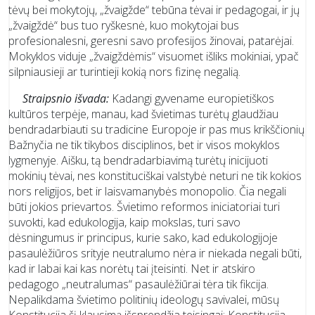
tėvų bei mokytojų, „žvaigžde“ tebūna tėvai ir pedagogai, ir jų
„žvaigždė“ bus tuo ryškesnė, kuo mokytojai bus
profesionalesni, geresni savo profesijos žinovai, patarėjai.
Mokyklos viduje „žvaigždėmis“ visuomet išliks mokiniai, ypač
silpniausieji ar turintieji kokią nors fizinę negalią.
Straipsnio išvada:
Kadangi gyvename europietiškos
kultūros terpėje, manau, kad švietimas turėtų glaudžiau
bendradarbiauti su tradicine Europoje ir pas mus krikščionių
Bažnyčia ne tik tikybos disciplinos, bet ir visos mokyklos
lygmenyje. Aišku, tą bendradarbiavimą turėtų inicijuoti
mokinių tėvai, nes konstituciškai valstybė neturi ne tik kokios
nors religijos, bet ir laisvamanybės monopolio. Čia negali
būti jokios prievartos. Švietimo reformos iniciatoriai turi
suvokti, kad edukologija, kaip mokslas, turi savo
dėsningumus ir principus, kurie sako, kad edukologijoje
pasaulėžiūros srityje neutralumo nėra ir niekada negali būti,
kad ir labai kai kas norėtų tai įteisinti. Net ir atskiro
pedagogo „neutralumas“ pasaulėžiūrai tėra tik fikcija.
Nepalikdama švietimo politinių ideologų savivalei, mūsų