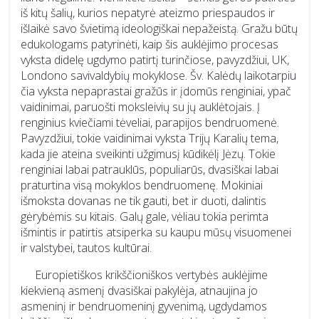
iš kitų šalių, kurios nepatyrė ateizmo priespaudos ir
išlaikė savo švietimą ideologiškai nepažeistą. Gražu būtų
edukologams patyrinėti, kaip šis auklėjimo procesas
vyksta didelę ugdymo patirtį turinčiose, pavyzdžiui, UK,
Londono savivaldybių mokyklose. Šv. Kalėdų laikotarpiu
čia vyksta nepaprastai gražūs ir įdomūs renginiai, ypač
vaidinimai, paruošti moksleivių su jų auklėtojais. Į
renginius kviečiami tėveliai, parapijos bendruomenė.
Pavyzdžiui, tokie vaidinimai vyksta Trijų Karalių tema,
kada jie ateina sveikinti užgimusį kūdikėlį Jėzų. Tokie
renginiai labai patrauklūs, populiarūs, dvasiškai labai
praturtina visą mokyklos bendruomenę. Mokiniai
išmoksta dovanas ne tik gauti, bet ir duoti, dalintis
gėrybėmis su kitais. Galų gale, vėliau tokia perimta
išmintis ir patirtis atsiperka su kaupu mūsų visuomenei
ir valstybei, tautos kultūrai.
Europietiškos krikščioniškos vertybės auklėjime
kiekvieną asmenį dvasiškai pakylėja, atnaujina jo
asmeninį ir bendruomeninį gyvenimą, ugdydamos