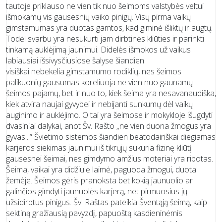
tautoje priklauso ne vien tik nuo šeimoms valstybės veltui
išmokamų vis gausesnių vaiko pinigų. Visų pirma vaikų
gimstamumas yra duotas gamtos, kad giminė išliktų ir augtų.
Todėl svarbu yra nesukurti jam dirbtinės kliūties ir parinkti
tinkamą auklėjimą jaunimui. Didelės išmokos už vaikus
labiausiai išsivysčiusiose šalyse šiandien
visiškai nebekelia gimstamumo rodiklių, nes šeimos
palikuonių gausumas koreliuoja ne vien nuo gaunamų
šeimos pajamų, bet ir nuo to, kiek šeima yra nesavanaudiška,
kiek atvira naujai gyvybei ir nebijanti sunkumų dėl vaikų
auginimo ir auklėjimo. O tai yra šeimose ir mokykloje išugdyti
dvasiniai dalykai, anot Šv. Rašto „ne vien duona žmogus yra
gyvas...“ Švietimo sistemos šiandien beatodairiškai diegiamas
karjeros siekimas jaunimui iš tikrųjų sukuria fizinę kliūtį
gausesnei šeimai, nes gimdymo amžius moteriai yra ribotas.
Šeima, vaikai yra didžiulė laimė, paguoda žmogui, duota
žemėje. Šeimos gėris pranoksta bet kokią jaunuolio ar
galinčios gimdyti jaunuolės karjerą, net pirmuosius jų
užsidirbtus pinigus. Šv. Raštas pateikia Šventąją šeimą, kaip
sektiną gražiausią pavyzdį, papuoštą kasdieninėmis