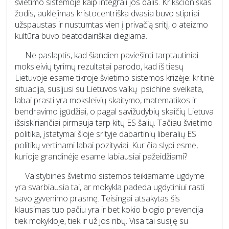
švietimo sistemoje kaip integrali jos dalis. Krikščioniškas
žodis, auklėjimas kristocentriška dvasia buvo stipriai
užspaustas ir nustumtas vien į privačią sritį, o ateizmo
kultūra buvo beatodairiškai diegiama.
Ne paslaptis, kad šiandien paviešinti tarptautiniai
moksleivių tyrimų rezultatai parodo, kad iš tiesų
Lietuvoje esame tikroje švietimo sistemos krizėje: kritinė
situacija, susijusi su Lietuvos vaikų psichine sveikata,
labai prasti yra moksleivių skaitymo, matematikos ir
bendravimo įgūdžiai, o pagal savižudybių skaičių Lietuva
išsiskiriančiai pirmauja tarp kitų ES šalių. Tačiau švietimo
politika, įstatymai šioje srityje dabartinių liberalių ES
politikų vertinami labai pozityviai. Kur čia slypi esmė,
kurioje grandinėje esame labiausiai pažeidžiami?
Valstybinės švietimo sistemos teikiamame ugdyme
yra svarbiausia tai, ar mokykla padeda ugdytiniui rasti
savo gyvenimo prasmę. Teisingai atsakytas šis
klausimas tuo pačiu yra ir bet kokio blogio prevencija
tiek mokykloje, tiek ir už jos ribų. Visa tai susiję su