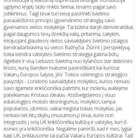
Konstitucija šį klausimą išsprendžia teisingai: Konstitucija
ugdymo kryptį siūlo rinktis šeimai, tėvams pagal savo
įsitikinimus. Taigi tėvai turi teisę pasirinkti švietimo
pasaulėžiūros principo įgyvendinimo strategiją savo
gyvenamos vietos mokykloje. Tai būtina daryti demokratiškai,
pagal daugumos tėvų išreikštą valią, pritarimą, sakykim,
inicijuojant glaudesnį vietos savivaldybės švietimo įstaigos
bendradarbiavimą su vietos Bažnyčia. Žiūrint į perspektyvą,
tokia bendra valstybės švietimo strategija galima būtų
išgelbėti ir visą Lietuvos švietimą nuo kylančios dar didesnės
krizės, kurią šiandien matome pasireiškiant kai kuriose
Vakarų Europos šalyse, JAV. Tokios sėkmingos strategijos
pavyzdys - Londono savivaldybės mokyklos, kurios remiasi
savo ilgamete krikščioniška patirtimi, kur mokinių auklėjime
pateikiamas Kristaus idealas. Atsižvelgdamos į visus
edukologijos mokslo dėsningumus, mokyklos tampa
populiarios, įdomios, vaikai mėgsta tokias mokyklas, jas
renkasi net kitų tikybų (musulmonų) tėvai, kurie nori
integruotis į orią UK krikščionišką kultūrą ir valstybę, kuri iš
esmės yra krikščioniška. Negalime pamiršti, kad ir mes, lygiai
kaip UK, priklausome tai pačiai Vakarų Europos kultūrai. Tad