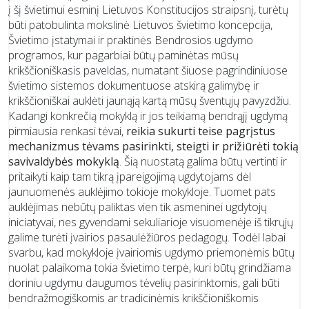
į šį švietimui esminį Lietuvos Konstitucijos straipsnį, turėtų
būti patobulinta mokslinė Lietuvos švietimo koncepcija,
Švietimo įstatymai ir praktinės Bendrosios ugdymo
programos, kur pagarbiai būtų paminėtas mūsų
krikščioniškasis paveldas, numatant šiuose pagrindiniuose
švietimo sistemos dokumentuose atskirą galimybę ir
krikščioniškai auklėti jaunąją kartą mūsų šventųjų pavyzdžiu.
Kadangi konkrečią mokyklą ir jos teikiamą bendrąjį ugdymą
pirmiausia renkasi tėvai,
reikia sukurti teise pagrįstus
mechanizmus tėvams pasirinkti, steigti ir prižiūrėti tokią
savivaldybės mokyklą
. Šią nuostatą galima būtų vertinti ir
pritaikyti kaip tam tikrą įpareigojimą ugdytojams dėl
jaunuomenės auklėjimo tokioje mokykloje. Tuomet pats
auklėjimas nebūtų paliktas vien tik asmeninei ugdytojų
iniciatyvai, nes gyvendami sekuliarioje visuomenėje iš tikrųjų
galime turėti įvairios pasaulėžiūros pedagogų. Todėl labai
svarbu, kad mokykloje įvairiomis ugdymo priemonėmis būtų
nuolat palaikoma tokia švietimo terpė, kuri būtų grindžiama
doriniu ugdymu daugumos tėvelių pasirinktomis, gali būti
bendražmogiškomis ar tradicinėmis krikščioniškomis