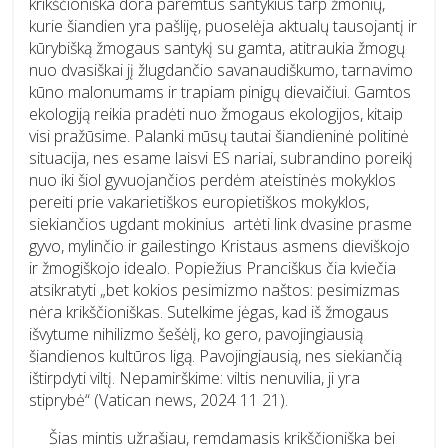
krikščioniška dora paremtus santykius tarp žmonių,
kurie šiandien yra pašliję, puoselėja aktualų tausojantį ir
kūrybišką žmogaus santykį su gamta, atitraukia žmogų
nuo dvasiškai jį žlugdančio savanaudiškumo, tarnavimo
kūno malonumams ir trapiam pinigų dievaičiui. Gamtos
ekologiją reikia pradėti nuo žmogaus ekologijos, kitaip
visi pražūsime. Palanki mūsų tautai šiandieninė politinė
situacija, nes esame laisvi ES nariai, subrandino poreikį
nuo iki šiol gyvuojančios perdėm ateistinės mokyklos
pereiti prie vakarietiškos europietiškos mokyklos,
siekiančios ugdant mokinius artėti link dvasine prasme
gyvo, mylinčio ir gailestingo Kristaus asmens dieviškojo
ir žmogiškojo idealo. Popiežius Pranciškus čia kviečia
atsikratyti „bet kokios pesimizmo naštos: pesimizmas
nėra krikščioniškas. Sutelkime jėgas, kad iš žmogaus
išvytume nihilizmo šešėlį, ko gero, pavojingiausią
šiandienos kultūros ligą. Pavojingiausią, nes siekiančią
ištirpdyti viltį. Nepamirškime: viltis nenuvilia, ji yra
stiprybė“ (Vatican news, 2024 11 21).
Šias mintis užrašiau, remdamasis krikščioniška bei