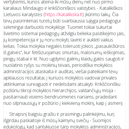
vertybėmis, kurios ateina iki mūsų dienų net nuo pirmo
karaliaus Mindaugo ir krikščioniškos valstybės - Katalikiškos
Lietuvos karalystės (
https://katalikiska.lt
) įkūrimo laikų. Čia
tėvų pasirinkimas turėtų būti svarbiausia sąlyga pedagogui
sėkmingai darbuotis mokykloje. Tuomet tokiai sukurtai
švietimo sistemai pedagogų atžvilgiu belieka pasitikėjimo jais,
jų kompetencija ir jų noru mokyti, lavinti ir auklėti vaikus
kelias. Tokia mokykla negalės toleruoti jokios „pasaulėžiūros
iš gatvės“, kur fetišizuojamas smurtas, malonumų ieškojimas,
pinigų stabai ir kt. Nuo ugdymo galimų klaidų galės saugoti ir
nuolatinis ryšys su mokinių tėvais, periodiška mokyklos
administracijos ataskaita ir auditas, viešai pateikiami tėvų
apklausos rezultatai, į kuriuos mokyklos vadovai privalės
atitinkamai sureaguoti ir nedelsdami atsakyti. Krikščionišku
požiūriu tikroji mokyklos hierarchijos, valdančiųjų misija -
pasitarnauti visiems bendruomenės nariams, pradedant
nuo silpniausiųjų ir požiūrio į kiekvieną mokinį, kaip į asmenį.
Straipsnį baigsiu gražiu ir prasmingu palinkėjimu, kurį
išgirdau paskaitoje iš mūsų kaimynų svečių - Suomijos
edukologų, kad santykiuose tarp mokyklos administracijos,