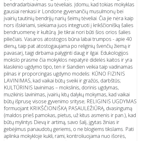
bendradarbiavimas su tėveliais. Įdomu, kad tokias mokyklas
gausiai renkasi ir Londone gyvenančių musulmonų bei
įvairių tautinių bendrijų narių šeimų tėveliai. Čia jie nėra kaip
nors išskiriami, siekiama juos integruoti į krikščionišką šalies
bendruomenę ir kultūrą. Jie tikrai nori būti šios orios šalies
piliečiais. Vasaros atostogos būna labai trumpos - apie 40
dienų, taip pat atostogaujama po religinių švenčių žiemą ir
pavasarį, taigi dirbama palyginti daug ir ilgai. Edukologijos
mokslo prasme čia mokyklos nepatyrė didelės kaitos ir yra
klasikinio ugdymo tipo, ten ir šiandien veikia taip vadinamas
pilnas ir proporcingas ugdymo modelis: KŪNO FIZINIS
LAVINIMAS, kad vaikai būtų sveiki ir gražūs, darbštūs;
KULTŪRINIS lavinimas – mokslinis, dorinis ugdymas,
muzikinis lavinimas, įvairių kitų dalykų mokymas, kad vaikai
būtų išprusę visose gyvenimo srityse; RELIGINIS UGDYMAS
formuojant KRIKŠČIONIŠKĄ PASAULĖŽIŪRĄ, dvasingumą
(maldos prieš pamokas, pietus, už kitus asmenis ir pan.), kad
būtų mylintys Dievą ir artimą, savo šalį, įgytas žinias ir
gebėjimus panaudotų geriems, o ne blogiems tikslams. Pati
aplinka mokykloje kukli, rami, kontroliuojama nuo išorės,