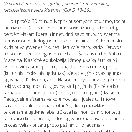
Nesivaikykime tuščios garbės, neerzinkime vieni kitų,
nepavydėkime vieni kitiems!“ (Gal 5, 13-26).
Jau praėjo 30 m. nuo Nepriklausomybės atkūrimo, tačiau
Lietuvoje iki šiol dar tebeturime sovietizuotą - ateizuotą,
perdėm viskam liberalų ir neturintį savo stuburo švietimą.
Remsiuosi edukologijos mokslo pradininku J. A. Komenskiu,
kuris buvo gyvenęs ir kūręs Lietuvoje, tarpukario Lietuvos
filosofais ir edukologais prof. Stasiu Šalkauskiu bei Antanu
Maceina. Klasikinė edukologija į žmogų, vaiką žiūri kaip į
psichofizinį asmenį, turintį kūną (fizinis lavinimas), protą
(kultūrinis, mokslinis ugdymas), sielą (religinis dvasingumo
ugdymas). Kiekviena, anot klasikų, mokykla privalėtų žiūrėti į
tokį vykdomą mokinių ugdymą, kad prigimtis (fizinė dalis)
tarnautų kultūrinei (proto) sričiai, o ši – religinei (dvasinei).
Pedagoginė sistema vaiko emocijas ir jusles turi mokyti
paklusti jo valiai, o valią protui. Šių dienų mokyklos
teikiamame ugdyme labai trūksta harmonijos ir prioritetų
tarp vaiko kūno, proto, sielos ugdymo. Čia privalo dominuoti
protas, valia - pritarti proto pažinimui, o jausmai -
džiaugtis. Neatsižvelgdami į žmogaus asmens struktūrą,