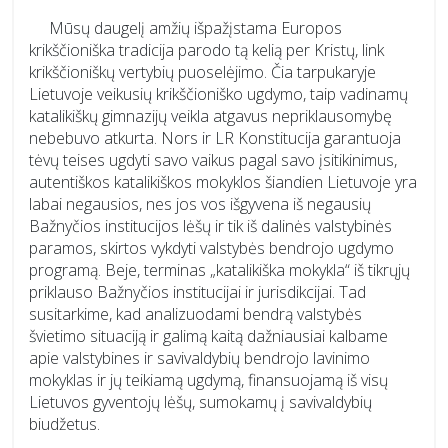
Mūsų daugelį amžių išpažįstama Europos
krikščioniška tradicija parodo tą kelią per Kristų, link
krikščioniškų vertybių puoselėjimo. Čia tarpukaryje
Lietuvoje veikusių krikščioniško ugdymo, taip vadinamų
katalikiškų gimnazijų veikla atgavus nepriklausomybę
nebebuvo atkurta. Nors ir LR Konstitucija garantuoja
tėvų teises ugdyti savo vaikus pagal savo įsitikinimus,
autentiškos katalikiškos mokyklos šiandien Lietuvoje yra
labai negausios, nes jos vos išgyvena iš negausių
Bažnyčios institucijos lėšų ir tik iš dalinės valstybinės
paramos, skirtos vykdyti valstybės bendrojo ugdymo
programą. Beje, terminas „katalikiška mokykla“ iš tikrųjų
priklauso Bažnyčios institucijai ir jurisdikcijai. Tad
susitarkime, kad analizuodami bendrą valstybės
švietimo situaciją ir galimą kaitą dažniausiai kalbame
apie valstybines ir savivaldybių bendrojo lavinimo
mokyklas ir jų teikiamą ugdymą, finansuojamą iš visų
Lietuvos gyventojų lėšų, sumokamų į savivaldybių
biudžetus.