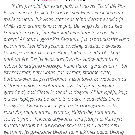
„Iš tiesų, broliai, jūs esate pašaukti laisvei! Tiktai dėl šios
laisvės nepataikaukite kūnui, bet stenkitės vieni kitiems su
meile tarnauti. Juk visas įstatymas telpa viename sakinyje:
Mylėk savo artimą kaip save patį. Bet jeigu jūs vienas kitą
kremtate ir ėdate, žiūrėkite, kad nebūtumėte vienas kito
praryti! Aš sakau: gyvenkite Dvasia, ir jūs nepasiduosite kūno
geismams. Mat kūno geismai priešingi dvasiai, o dvasios –
kūnui; jie vienas kitam priešingi, todėl jūs nedarote, kaip
norėtumėte. Bet jei leidžiatės Dvasios vadovaujami, jūs
nebesate įstatymo valdžioje. Kūno darbai gerai žinomi – tai
ištvirkavimas, netyrumas, gašlavimas, stabmeldystė,
burtininkavimas, priešiškumas, nesantaika, pavyduliavimas,
piktumai, vaidai, nesutarimai, susiskaldymai, pavydai,
girtavimai, apsirijimai ir panašūs dalykai. Aš jus įspėju, kaip
jau esu įspėjęs, jog tie, kurie taip daro, nepaveldės Dievo
karalystės. Dvasios vaisiai yra meilė, džiaugsmas, taika,
kantrybė, malonumas, gerumas, ištikimybė, romumas,
susivaldymas. Tokiems dalykams nėra įstatymo. Kurie yra
Kristaus Jėzaus, tie nukryžiavo savo kūnus su aistromis ir
geismais. Jei gyvename Dvasia, tai ir elkimės pagal Dvasią.