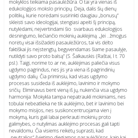
mokyklos teikiama pasaulėžiūra. O tai yra vienas iš
edukologijos mokslo principų. Deja, dalis šių dienų
politikų, kurie norėdami susirinkti daugiau „bonusų“
skleisti savo ideologijai, stengiasi apeiti šį principą,
nutylėdami, neįvertindami šio svarbaus edukologijos
dėsningumo, liečiančio mokinių auklėjimą. „Jei ...žmogus
norėtų visai išsižadėti pasaulėžiūros, tai vis dėlto
faktiškai jis neįstengtų, begyvendamas šiame pasaulyje,
nutildyti savo proto balsą“ (S. Šalkauskis (Raštai, I t. 70
psl.). Taigi, norime to ar ne, auklėjimas paliečia visus
ugdymo pagrindus, nes jis yra viena iš pagrindinių
ugdymo dalių. Čia priminsiu, kad visas ugdymo
procesas susideda iš auklėjimo, lavinimo ir mokymo
sričių. Eliminavus bent vieną iš jų, nukenčia visa ugdymo
harmonija: Mokykla tampa nepatraukli mokiniams, nes
tobulai nebeatlieka ne tik auklėjimo, bet ir lavinimo bei
mokymo misijos, nes susikoncentruojama vien į
mokymą, kuris gali labai perkrauti mokinių proto
galimybes, o nutylimas auklėjimo procesas gali tapti
nevaldomu. Čia visiems reikėtų suprasti, kad
„neutralios“ švietimo diegiamos pasaulėžiūros, kaip kai