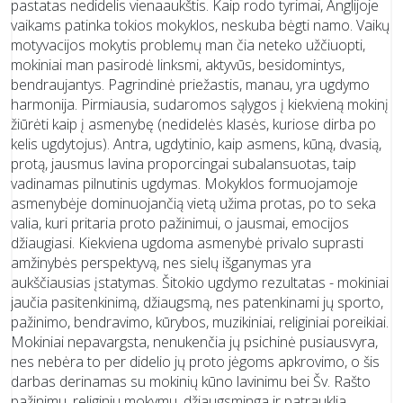
pastatas nedidelis vienaaukštis. Kaip rodo tyrimai, Anglijoje
vaikams patinka tokios mokyklos, neskuba bėgti namo. Vaikų
motyvacijos mokytis problemų man čia neteko užčiuopti,
mokiniai man pasirodė linksmi, aktyvūs, besidomintys,
bendraujantys. Pagrindinė priežastis, manau, yra ugdymo
harmonija. Pirmiausia, sudaromos sąlygos į kiekvieną mokinį
žiūrėti kaip į asmenybę (nedidelės klasės, kuriose dirba po
kelis ugdytojus). Antra, ugdytinio, kaip asmens, kūną, dvasią,
protą, jausmus lavina proporcingai subalansuotas, taip
vadinamas pilnutinis ugdymas. Mokyklos formuojamoje
asmenybėje dominuojančią vietą užima protas, po to seka
valia, kuri pritaria proto pažinimui, o jausmai, emocijos
džiaugiasi. Kiekviena ugdoma asmenybė privalo suprasti
amžinybės perspektyvą, nes sielų išganymas yra
aukščiausias įstatymas. Šitokio ugdymo rezultatas - mokiniai
jaučia pasitenkinimą, džiaugsmą, nes patenkinami jų sporto,
pažinimo, bendravimo, kūrybos, muzikiniai, religiniai poreikiai.
Mokiniai nepavargsta, nenukenčia jų psichinė pusiausvyra,
nes nebėra to per didelio jų proto jėgoms apkrovimo, o šis
darbas derinamas su mokinių kūno lavinimu bei Šv. Rašto
pažinimu, religiniu mokymu, džiaugsminga ir patrauklia