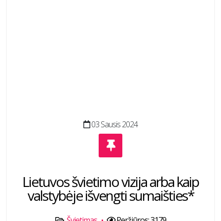
03 Sausis 2024
Lietuvos švietimo vizija arba kaip
valstybėje išvengti sumaišties*
Švietimas
Peržiūros: 3179