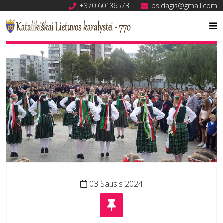
+370 60136573
psidagis@gmail.com
03 Sausis 2024