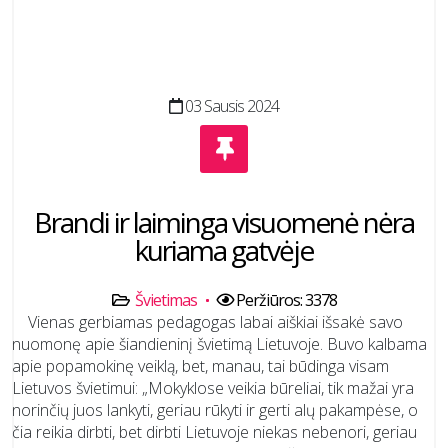
03 Sausis 2024
Brandi ir laiminga visuomenė nėra
kuriama gatvėje
Švietimas
Peržiūros: 3378
Vienas gerbiamas pedagogas labai aiškiai išsakė savo
nuomonę apie šiandieninį švietimą Lietuvoje. Buvo kalbama
apie popamokinę veiklą, bet, manau, tai būdinga visam
Lietuvos švietimui: „Mokyklose veikia būreliai, tik mažai yra
norinčių juos lankyti, geriau rūkyti ir gerti alų pakampėse, o
čia reikia dirbti, bet dirbti Lietuvoje niekas nebenori, geriau