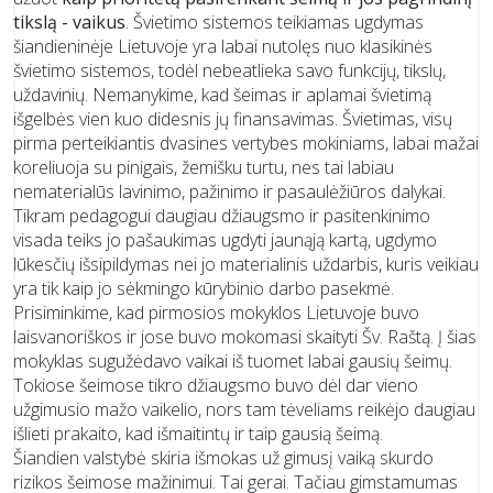
tikslą - vaikus
. Švietimo sistemos teikiamas ugdymas
šiandieninėje Lietuvoje yra labai nutolęs nuo klasikinės
švietimo sistemos, todėl nebeatlieka savo funkcijų, tikslų,
uždavinių. Nemanykime, kad šeimas ir aplamai švietimą
išgelbės vien kuo didesnis jų finansavimas. Švietimas, visų
pirma perteikiantis dvasines vertybes mokiniams, labai mažai
koreliuoja su pinigais, žemišku turtu, nes tai labiau
nematerialūs lavinimo, pažinimo ir pasaulėžiūros dalykai.
Tikram pedagogui daugiau džiaugsmo ir pasitenkinimo
visada teiks jo pašaukimas ugdyti jaunąją kartą, ugdymo
lūkesčių išsipildymas nei jo materialinis uždarbis, kuris veikiau
yra tik kaip jo sėkmingo kūrybinio darbo pasekmė.
Prisiminkime, kad pirmosios mokyklos Lietuvoje buvo
laisvanoriškos ir jose buvo mokomasi skaityti Šv. Raštą. Į šias
mokyklas sugužėdavo vaikai iš tuomet labai gausių šeimų.
Tokiose šeimose tikro džiaugsmo buvo dėl dar vieno
užgimusio mažo vaikelio, nors tam tėveliams reikėjo daugiau
išlieti prakaito, kad išmaitintų ir taip gausią šeimą.
Šiandien valstybė skiria išmokas už gimusį vaiką skurdo
rizikos šeimose mažinimui. Tai gerai. Tačiau gimstamumas