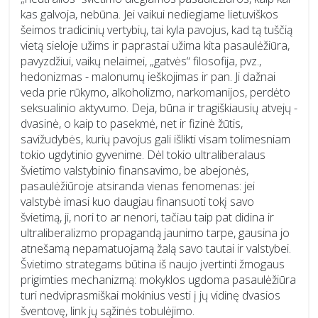
kas galvoja, nebūna. Jei vaikui nediegiame lietuviškos
šeimos tradicinių vertybių, tai kyla pavojus, kad tą tuščią
vietą sieloje užims ir paprastai užima kita pasaulėžiūra,
pavyzdžiui, vaikų nelaimei, „gatvės“ filosofija, pvz.,
hedonizmas - malonumų ieškojimas ir pan. Ji dažnai
veda prie rūkymo, alkoholizmo, narkomanijos, perdėto
seksualinio aktyvumo. Deja, būna ir tragiškiausių atvejų -
dvasinė, o kaip to pasekmė, net ir fizinė žūtis,
savižudybės, kurių pavojus gali išlikti visam tolimesniam
tokio ugdytinio gyvenime. Dėl tokio ultraliberalaus
švietimo valstybinio finansavimo, be abejonės,
pasaulėžiūroje atsiranda vienas fenomenas: jei
valstybė imasi kuo daugiau finansuoti tokį savo
švietimą, ji, nori to ar nenori, tačiau taip pat didina ir
ultraliberalizmo propagandą jaunimo tarpe, gausina jo
atnešamą nepamatuojamą žalą savo tautai ir valstybei.
Švietimo strategams būtina iš naujo įvertinti žmogaus
prigimties mechanizmą: mokyklos ugdoma pasaulėžiūra
turi nedviprasmiškai mokinius vesti į jų vidinę dvasios
šventovę, link jų sąžinės tobulėjimo.