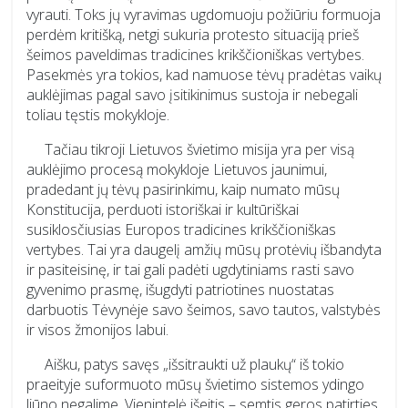
vyrauti. Toks jų vyravimas ugdomuoju požiūriu formuoja
perdėm kritišką, netgi sukuria protesto situaciją prieš
šeimos paveldimas tradicines krikščioniškas vertybes.
Pasekmės yra tokios, kad namuose tėvų pradėtas vaikų
auklėjimas pagal savo įsitikinimus sustoja ir nebegali
toliau tęstis mokykloje.
Tačiau tikroji Lietuvos švietimo misija yra per visą
auklėjimo procesą mokykloje Lietuvos jaunimui,
pradedant jų tėvų pasirinkimu, kaip numato mūsų
Konstitucija, perduoti istoriškai ir kultūriškai
susiklosčiusias Europos tradicines krikščioniškas
vertybes. Tai yra daugelį amžių mūsų protėvių išbandyta
ir pasiteisinę, ir tai gali padėti ugdytiniams rasti savo
gyvenimo prasmę, išugdyti patriotines nuostatas
darbuotis Tėvynėje savo šeimos, savo tautos, valstybės
ir visos žmonijos labui.
Aišku, patys savęs „išsitraukti už plaukų“ iš tokio
praeityje suformuoto mūsų švietimo sistemos ydingo
liūno negalime. Vienintelė išeitis – semtis geros patirties