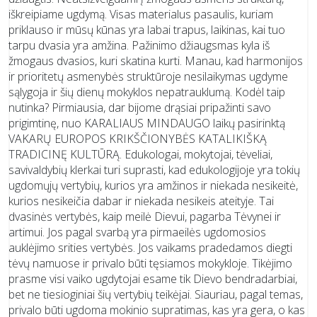
iškreipiame ugdymą. Visas materialus pasaulis, kuriam
priklauso ir mūsų kūnas yra labai trapus, laikinas, kai tuo
tarpu dvasia yra amžina. Pažinimo džiaugsmas kyla iš
žmogaus dvasios, kuri skatina kurti. Manau, kad harmonijos
ir prioritetų asmenybės struktūroje nesilaikymas ugdyme
sąlygoja ir šių dienų mokyklos nepatrauklumą. Kodėl taip
nutinka? Pirmiausia, dar bijome drąsiai pripažinti savo
prigimtinę, nuo KARALIAUS MINDAUGO laikų pasirinktą
VAKARŲ EUROPOS KRIKŠČIONYBĖS KATALIKIŠKĄ
TRADICINĘ KULTŪRĄ. Edukologai, mokytojai, tėveliai,
savivaldybių klerkai turi suprasti, kad edukologijoje yra tokių
ugdomųjų vertybių, kurios yra amžinos ir niekada nesikeitė,
kurios nesikeičia dabar ir niekada nesikeis ateityje. Tai
dvasinės vertybės, kaip meilė Dievui, pagarba Tėvynei ir
artimui. Jos pagal svarbą yra pirmaeilės ugdomosios
auklėjimo srities vertybės. Jos vaikams pradedamos diegti
tėvų namuose ir privalo būti tęsiamos mokykloje. Tikėjimo
prasme visi vaiko ugdytojai esame tik Dievo bendradarbiai,
bet ne tiesioginiai šių vertybių teikėjai. Siauriau, pagal temas,
privalo būti ugdoma mokinio supratimas, kas yra gera, o kas