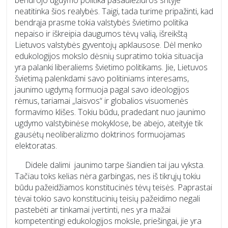
bendrojo ugdymo politika pasaulėžiūros srityje
neatitinka šios realybės. Taigi, tada turime pripažinti, kad
bendrąja prasme tokia valstybės švietimo politika
nepaiso ir iškreipia daugumos tėvų valią, išreikštą
Lietuvos valstybės gyventojų apklausose. Dėl menko
edukologijos mokslo dėsnių supratimo tokia situacija
yra palanki liberaliems švietimo politikams. Jie, Lietuvos
švietimą palenkdami savo politiniams interesams,
jaunimo ugdymą formuoja pagal savo ideologijos
rėmus, tariamai „laisvos“ ir globalios visuomenės
formavimo klišes. Tokiu būdu, pradedant nuo jaunimo
ugdymo valstybinėse mokyklose, be abejo, ateityje tik
gausėtų neoliberalizmo doktrinos formuojamas
elektoratas.
Didele dalimi jaunimo tarpe šiandien tai jau vyksta.
Tačiau toks kelias nėra garbingas, nes iš tikrųjų tokiu
būdu pažeidžiamos konstitucinės tėvų teisės. Paprastai
tėvai tokio savo konstitucinių teisių pažeidimo negali
pastebėti ar tinkamai įvertinti, nes yra mažai
kompetentingi edukologijos moksle, priešingai, jie yra