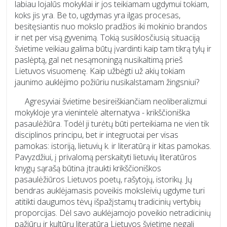
labiau lojalūs mokyklai ir jos teikiamam ugdymui tokiam,
koks jis yra. Be to, ugdymas yra ilgas procesas,
besitęsiantis nuo mokslo pradžios iki mokinio brandos
ir net per visą gyvenimą. Tokią susiklosčiusią situaciją
švietime veikiau galima būtų įvardinti kaip tam tikrą tylų ir
paslėptą, gal net nesąmoningą nusikaltimą prieš
Lietuvos visuomenę. Kaip užbėgti už akių tokiam
jaunimo auklėjimo požiūriu nusikalstamam žingsniui?
Agresyviai švietime besireiškiančiam neoliberalizmui
mokykloje yra vienintelė alternatyva - krikščioniška
pasaulėžiūra. Todėl ji turėtų būti perteikiama ne vien tik
disciplinos principu, bet ir integruotai per visas
pamokas: istoriją, lietuvių k. ir literatūrą ir kitas pamokas.
Pavyzdžiui, į privalomą perskaityti lietuvių literatūros
knygų sąrašą būtina įtraukti krikščioniškos
pasaulėžiūros Lietuvos poetų, rašytojų, istorikų. Jų
bendras auklėjamasis poveikis moksleivių ugdyme turi
atitikti daugumos tėvų išpažįstamų tradicinių vertybių
proporcijas. Dėl savo auklėjamojo poveikio netradicinių
pažiūrų ir kultūrų literatūra Lietuvos švietime negali