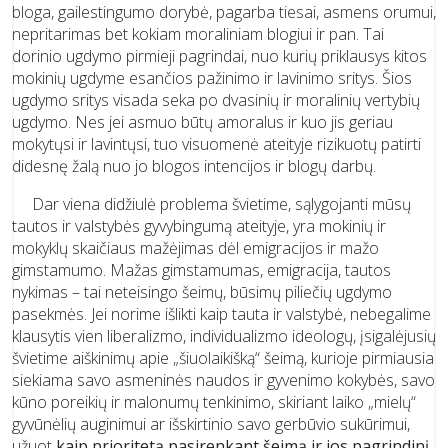
bloga, gailestingumo dorybė, pagarba tiesai, asmens orumui,
nepritarimas bet kokiam moraliniam blogiui ir pan. Tai
dorinio ugdymo pirmieji pagrindai, nuo kurių priklausys kitos
mokinių ugdyme esančios pažinimo ir lavinimo sritys. Šios
ugdymo sritys visada seka po dvasinių ir moralinių vertybių
ugdymo. Nes jei asmuo būtų amoralus ir kuo jis geriau
mokytųsi ir lavintųsi, tuo visuomenė ateityje rizikuotų patirti
didesnę žalą nuo jo blogos intencijos ir blogų darbų.
Dar viena didžiulė problema švietime, sąlygojanti mūsų
tautos ir valstybės gyvybingumą ateityje, yra mokinių ir
mokyklų skaičiaus mažėjimas dėl emigracijos ir mažo
gimstamumo. Mažas gimstamumas, emigracija, tautos
nykimas – tai neteisingo šeimų, būsimų piliečių ugdymo
pasekmės. Jei norime išlikti kaip tauta ir valstybė, nebegalime
klausytis vien liberalizmo, individualizmo ideologų, įsigalėjusių
švietime aiškinimų apie „šiuolaikišką“ šeimą, kurioje pirmiausia
siekiama savo asmeninės naudos ir gyvenimo kokybės, savo
kūno poreikių ir malonumų tenkinimo, skiriant laiko „mielų“
gyvūnėlių auginimui ar išskirtinio savo gerbūvio sukūrimui,
užuot
kaip prioritetą pasirenkant šeimą ir jos pagrindinį