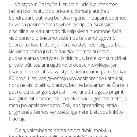
Valstybė ir Bažnyčia Lietuvoje juridiškai atskirtos,
tačiau tos institucijos privalėtų žymiai glaudžiau
bendradarbiauti visų bendram gėriui, neapsiribodamos
tik viena pasirenkama tikybos disciplina. Ši atskira
disciplina veikiau atrodo tik kaip viena nuomonė šalia
viso bendrojo švietimo sistemos teikiamo ugdymo.
Suprantu, kad Lietuvoje nėra valstybinės religijos, bet
kiekviena šeima juk turi daugiau ar mažiau savo
puoselėjamas vertybes, įsitikinimus, kurie konstituciškai
privalo būti tęsiami ugdymo procese mokykloje. Jei
esame demokratiška valstybė, neturėtume pamiršti, kad
80 proc. Lietuvos gyventojų yra apsisprendę katalikai,
nors ne visi praktikuojantys, bet ne laisvamaniai. Čia taip
pat reiktų teisingai suprasti ir įvertinti žmogaus prigimtį,
kad gilus įsitikinimas ateina kiek vėliau, ugdantis metai iš
metų po apsisprendimo. Tokį apsisprendimą lemia
prigimtinės šeimos vertybės, ilgametė Lietuvos krikšto
tradicija.
Deja, valstybės teikiama savivaldybių mokyklų