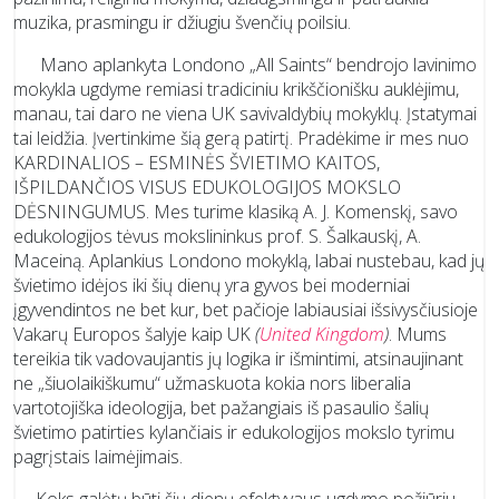
muzika, prasmingu ir džiugiu švenčių poilsiu.
Mano aplankyta Londono „All Saints“ bendrojo lavinimo
mokykla ugdyme remiasi tradiciniu krikščionišku auklėjimu,
manau, tai daro ne viena UK savivaldybių mokyklų. Įstatymai
tai leidžia. Įvertinkime šią gerą patirtį. Pradėkime ir mes nuo
KARDINALIOS – ESMINĖS ŠVIETIMO KAITOS,
IŠPILDANČIOS VISUS EDUKOLOGIJOS MOKSLO
DĖSNINGUMUS. Mes turime klasiką A. J. Komenskį, savo
edukologijos tėvus mokslininkus prof. S. Šalkauskį, A.
Maceiną. Aplankius Londono mokyklą, labai nustebau, kad jų
švietimo idėjos iki šių dienų yra gyvos bei moderniai
įgyvendintos ne bet kur, bet pačioje labiausiai išsivysčiusioje
Vakarų Europos šalyje kaip UK
(
United Kingdom
)
. Mums
tereikia tik vadovaujantis jų logika ir išmintimi, atsinaujinant
ne „šiuolaikiškumu“ užmaskuota kokia nors liberalia
vartotojiška ideologija, bet pažangiais iš pasaulio šalių
švietimo patirties kylančiais ir edukologijos mokslo tyrimu
pagrįstais laimėjimais.