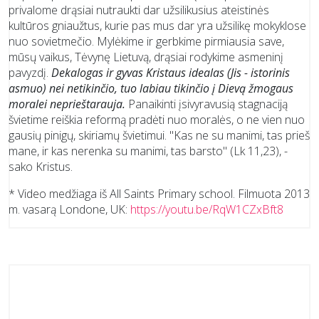
privalome drąsiai nutraukti dar užsilikusius ateistinės
kultūros gniaužtus, kurie pas mus dar yra užsilikę mokyklose
nuo sovietmečio. Mylėkime ir gerbkime pirmiausia save,
mūsų vaikus, Tėvynę Lietuvą, drąsiai rodykime asmeninį
pavyzdį.
Dekalogas ir gyvas Kristaus idealas (Jis - istorinis
asmuo) nei netikinčio, tuo labiau tikinčio į Dievą žmogaus
moralei neprieštarauja.
Panaikinti įsivyravusią stagnaciją
švietime reiškia reformą pradėti nuo moralės, o ne vien nuo
gausių pinigų, skiriamų švietimui. "Kas ne su manimi, tas prieš
mane, ir kas nerenka su manimi, tas barsto" (Lk 11,23), -
sako Kristus.
* Video medžiaga iš All Saints Primary school. Filmuota 2013
m. vasarą Londone, UK:
https://youtu.be/RqW1CZxBft8