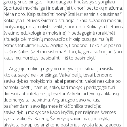
gauti grynus pinigus ir kuo daugiau. Priežastys slypi giliau.
Sportuoti mokiniai gali ir dabar, jei tik nori, bet tokių mažuma.
Nėra noro. Kaip sužadinti norą? Štai kur esminis klausimas.“
Kokia yra Lietuvos švietimo situacija ir kaip sužadinti mokinių
motyvaciją, norą mokytis, veikti, sportuoti? Kokia yra Lietuvos
švietimo edukologinė (mokslinė) ir pedagoginė (praktinė)
situacija dėl mokinių motyvacijos ir kaip būtų galima ją iš
esmės tobulinti? Buvau Anglijoje, Londone. Teko susipažinti
su šios šalies švietimo sistema*. Tuo, ką gera sužinojau šiuo
klausimu, norėtųsi pasidalinti ir iš to pasimokyti.
Anglijoje mokinių ugdymo motyvacijos situacija visiškai
kitokia, sakykime - priešinga. Vaikai bei jų tėvai Londono
savivaldybės mokyklomis labai patenkinti: vaikai neskuba po
pamokų bėgti į namus, sako, kad mokyklų pedagogai turi
didesnį autoritetą nei jų tėveliai. Anketiniai tėvelių apklausų
duomenys tai patvirtina. Anglai ugdo savo vaikus,
pasiremdami savo ilgamete krikščioniška tradicija:
savivaldybių mokyklose kabo kryžiai, per religines šventes
vyksta vaikų Šv. Kalėdų, Šv. Velykų vaidinimai, į mokyklą
atvyksta parapijos anglikonų pastorius, vyksta labai glaudus