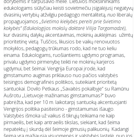
dorybėmis ir tarpusavio meile. Lietuvos mokslininkams
edukologams siūlyčiau keisti sovietmečiu įsigalėjusį negatyvų
dvasinių vertybių atžvilgiu pedagogo mentalitetą,
nuo
liberalų
propaguojamos
„švietimo kiekybės pereiti prie švietimo
kokybės“ (Edukologijos mokslų daktarė Vilija Targamadzė)
,
kur dvasinių dalykų akcentavimas, mokinių auklėjimas užimtų
prioritetinę vietą. Tuščios, likusios be vaikų renovuotos
mokyklos, pedagogų trūkumas rodo, kad ne tuo keliu
einama. Edukologams, ruošiantiems ugdymo programas,
privalu ugdymo pirmenybę teikti ne mokinių karjeros
ugdymui, bet šeimai. Vengrija Europai įrodė, kad
gimstamumo augimas priklauso nuo pačios valstybės
teisingos demografinės politikos, suteikiant prioritetą
santuokai. Dovilo Petkaus „Savaitės pokalbyje“ su Ramūnu
Aušrotu „Lietuvoje mažinamas gimstamumas?“ buvo
pabrėžta, kad per 10 m. laikotarpį santuoką akcentuojanti
Vengrijos politika pasiteisino - gimstamumas išaugo.
Valstybės išmoka už vaikus iš tikrųjų teikiama ne kaip
pirmaeilis, bet kaip antraeilis tikslas, siekiant, kad šeima
nepatektų į skurdą dėl šeimoje gimusių palikuonių. Kadangi
šeima yra mažiausia visuomenės ir valstybės ląstelė, nuo jos