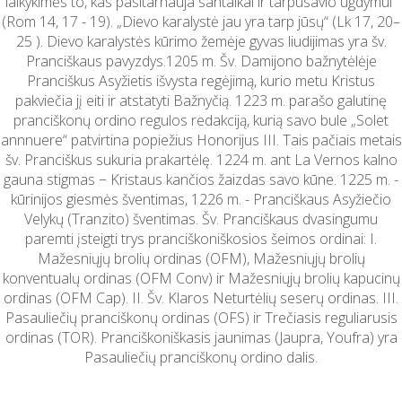
laikykimės to, kas pasitarnauja santaikai ir tarpusavio ugdymui“
(Rom 14, 17 - 19). „Dievo karalystė jau yra tarp jūsų“ (Lk 17, 20–
25 ). Dievo karalystės kūrimo žemėje gyvas liudijimas yra šv.
Pranciškaus pavyzdys.1205 m. Šv. Damijono bažnytėlėje
Pranciškus Asyžietis išvysta regėjimą, kurio metu Kristus
pakviečia jį eiti ir atstatyti Bažnyčią. 1223 m. parašo galutinę
pranciškonų ordino regulos redakciją, kurią savo bule „Solet
annnuere“ patvirtina popiežius Honorijus III. Tais pačiais metais
šv. Pranciškus sukuria prakartėlę. 1224 m. ant La Vernos kalno
gauna stigmas − Kristaus kančios žaizdas savo kūne. 1225 m. -
kūrinijos giesmės šventimas, 1226 m. - Pranciškaus Asyžiečio
Velykų (Tranzito) šventimas. Šv. Pranciškaus dvasingumu
paremti įsteigti trys pranciškoniškosios šeimos ordinai: I.
Mažesniųjų brolių ordinas (OFM), Mažesniųjų brolių
konventualų ordinas (OFM Conv) ir Mažesniųjų brolių kapucinų
ordinas (OFM Cap). II. Šv. Klaros Neturtėlių seserų ordinas. III.
Pasauliečių pranciškonų ordinas (OFS) ir Trečiasis reguliarusis
ordinas (TOR). Pranciškoniškasis jaunimas (Jaupra, Youfra) yra
Pasauliečių pranciškonų ordino dalis.