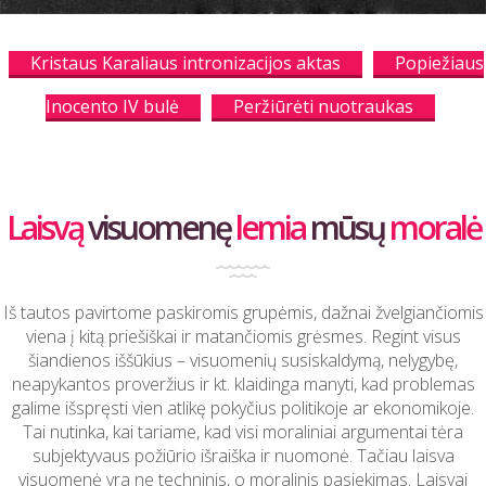
Kristaus Karaliaus intronizacijos aktas
Popiežiaus
Inocento IV bulė
Peržiūrėti nuotraukas
Laisvą
visuomenę
lemia
mūsų
moralė
Iš tautos pavirtome paskiromis grupėmis, dažnai žvelgiančiomis
viena į kitą priešiškai ir matančiomis grėsmes. Regint visus
šiandienos iššūkius – visuomenių susiskaldymą, nelygybę,
neapykantos proveržius ir kt. klaidinga manyti, kad problemas
galime išspręsti vien atlikę pokyčius politikoje ar ekonomikoje.
Tai nutinka, kai tariame, kad visi moraliniai argumentai tėra
subjektyvaus požiūrio išraiška ir nuomonė. Tačiau laisva
visuomenė yra ne techninis, o moralinis pasiekimas. Laisvai