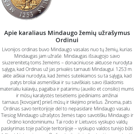
Apie karaliaus Mindaugo žemių užrašymus
Ordinui
Livonijos ordinas buvo Mindaugo vasalas nuo tų žemių, kurias
Mindaugas jam užrašė. Mindaugas išsaugojo savo
siuzerenitetą toms žemėms – donaciniuose aktuose nurodyta
sąlyga, kad Ordinas už jas privalės tarnauti Mindaugui. 1253 m.
akte aiškiai nurodyta, kad žemės suteikiamos su ta sąlyga, kad
patys broliai asmeniškai ir su saviškiais savo išlaidomis
materialiu kalaviju, pagalba ir patarimu (auxilio et consilio) mums
ir mūsų karalystės teisėtiems įpėdiniams amžinai
tarnaus [kovojant] prieš mūsų ir tikėjimo priešus. Žinoma, pats
Ordinas savo teritorijoje dėl to nepasidarė Mindaugo vasalu.
Tiesiog Mindaugo užrašytos žemės tapo savotišku Mindaugo ir
Ordino kondominiumu. Tai rodo ir Lietuvos vyskupo valdų
paskyrimas toje pačioje teritorijoje – vyskupo valdos turėjo būti