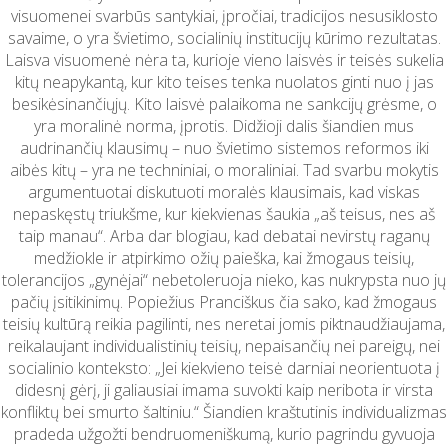
visuomenei svarbūs santykiai, įpročiai, tradicijos nesusiklosto
savaime, o yra švietimo, socialinių institucijų kūrimo rezultatas.
Laisva visuomenė nėra ta, kurioje vieno laisvės ir teisės sukelia
kitų neapykantą, kur kito teises tenka nuolatos ginti nuo į jas
besikėsinančiųjų. Kito laisvė palaikoma ne sankcijų grėsme, o
yra moralinė norma, įprotis. Didžioji dalis šiandien mus
audrinančių klausimų – nuo švietimo sistemos reformos iki
aibės kitų – yra ne techniniai, o moraliniai. Tad svarbu mokytis
argumentuotai diskutuoti moralės klausimais, kad viskas
nepaskęstų triukšme, kur kiekvienas šaukia „aš teisus, nes aš
taip manau“. Arba dar blogiau, kad debatai nevirstų raganų
medžiokle ir atpirkimo ožių paieška, kai žmogaus teisių,
tolerancijos „gynėjai“ nebetoleruoja nieko, kas nukrypsta nuo jų
pačių įsitikinimų. Popiežius Pranciškus čia sako, kad žmogaus
teisių kultūrą reikia pagilinti, nes neretai jomis piktnaudžiaujama,
reikalaujant individualistinių teisių, nepaisančių nei pareigų, nei
socialinio konteksto: „Jei kiekvieno teisė darniai neorientuota į
didesnį gėrį, ji galiausiai imama suvokti kaip neribota ir virsta
konfliktų bei smurto šaltiniu.“ Šiandien kraštutinis individualizmas
pradeda užgožti bendruomeniškumą, kurio pagrindu gyvuoja