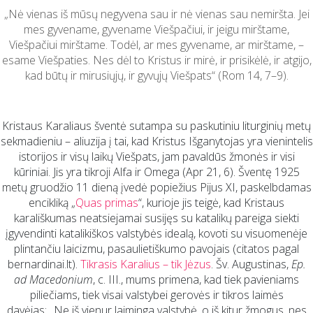
„Nė vienas iš mūsų negyvena sau ir nė vienas sau nemiršta. Jei
mes gyvename, gyvename Viešpačiui, ir jeigu mirštame,
Viešpačiui mirštame. Todėl, ar mes gyvename, ar mirštame, –
esame Viešpaties. Nes dėl to Kristus ir mirė, ir prisikėlė, ir atgijo,
kad būtų ir mirusiųjų, ir gyvųjų Viešpats“ (Rom 14, 7–9).
Kristaus Karaliaus šventė sutampa su paskutiniu liturginių metų
sekmadieniu – aliuzija į tai, kad Kristus Išganytojas yra vienintelis
istorijos ir visų laikų Viešpats, jam pavaldūs žmonės ir visi
kūriniai. Jis yra tikroji Alfa ir Omega (Apr 21, 6). Šventę 1925
metų gruodžio 11 dieną įvedė popiežius Pijus XI, paskelbdamas
encikliką „
Quas primas
“, kurioje jis teigė, kad Kristaus
karališkumas neatsiejamai susijęs su katalikų pareiga siekti
įgyvendinti katalikiškos valstybės idealą, kovoti su visuomenėje
plintančiu laicizmu, pasaulietiškumo pavojais (citatos pagal
bernardinai.lt).
Tikrasis Karalius – tik Jėzus
. Šv. Augustinas,
Ep.
ad Macedonium
, c. III., mums primena, kad tiek pavieniams
piliečiams, tiek visai valstybei gerovės ir tikros laimės
davėjas: „Ne iš vienur laiminga valstybė, o iš kitur žmogus, nes