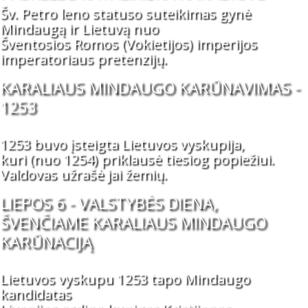
Šv. Petro leno statuso suteikimas gynė
Mindaugą ir Lietuvą nuo
Šventosios Romos (Vokietijos) imperijos
imperatoriaus pretenzijų.
KARALIAUS MINDAUGO KARŪNAVIMAS -
1253
1253 buvo įsteigta Lietuvos vyskupija,
kuri (nuo 1254) priklausė tiesiog popiežiui.
Valdovas užrašė jai žemių.
LIEPOS 6 - VALSTYBĖS DIENA,
ŠVENČIAME KARALIAUS MINDAUGO
KARŪNACIJĄ
Lietuvos vyskupu 1253 tapo Mindaugo
kandidatas