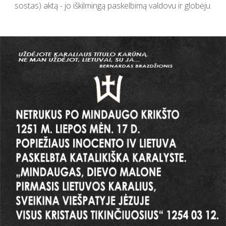
sostas) aktą - jo iškilmingą paskelbimą valdovu ir globėju.