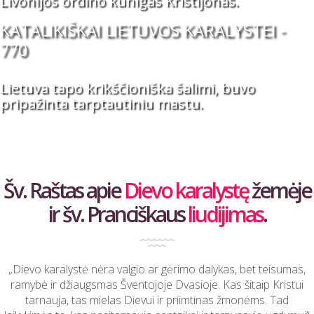
Livonijos ordino kunigas Kristijonas.
KATALIKIŠKAI LIETUVOS KARALYSTEI -
770
Lietuva tapo krikščioniška šalimi, buvo
pripažinta tarptautiniu mastu.
Šv. Raštas apie
Dievo karalystę
žemėje
ir šv. Pranciškaus
liudijimas
.
„Dievo karalystė nėra valgio ar gėrimo dalykas, bet teisumas,
ramybė ir džiaugsmas Šventojoje Dvasioje. Kas šitaip Kristui
tarnauja, tas mielas Dievui ir priimtinas žmonėms. Tad