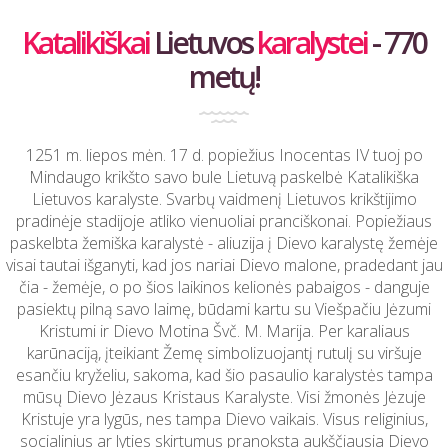
Katalikiškai
Lietuvos
karalystei
- 770
metų!
1251 m. liepos mėn. 17 d. popiežius Inocentas IV tuoj po
Mindaugo krikšto savo bule Lietuvą paskelbė Katalikiška
Lietuvos karalyste. Svarbų vaidmenį Lietuvos krikštijimo
pradinėje stadijoje atliko vienuoliai pranciškonai. Popiežiaus
paskelbta žemiška karalystė - aliuzija į Dievo karalystę žemėje
visai tautai išganyti, kad jos nariai Dievo malone, pradedant jau
čia - žemėje, o po šios laikinos kelionės pabaigos - danguje
pasiektų pilną savo laimę, būdami kartu su Viešpačiu Jėzumi
Kristumi ir Dievo Motina Švč. M. Marija. Per karaliaus
karūnaciją, įteikiant Žemę simbolizuojantį rutulį su viršuje
esančiu kryželiu, sakoma, kad šio pasaulio karalystės tampa
mūsų Dievo Jėzaus Kristaus Karalyste. Visi žmonės Jėzuje
Kristuje yra lygūs, nes tampa Dievo vaikais. Visus religinius,
socialinius ar lyties skirtumus pranoksta aukščiausia Dievo