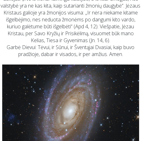
valstybė yra ne kas kita, kaip sutarianti žmonių daugybė“. Jėzaus
Kristaus galioje yra žmonijos visuma: „Ir nėra niekame kitame
išgelbėjimo, nes neduota žmonėms po dangumi kito vardo,
kuriuo galėtume būti išgelbėti“ (Apd 4, 12). Viešpatie, Jėzau
Kristau, per Savo Kryžių ir Prisikėlimą, visuomet būk mano
Kelias, Tiesa ir Gyvenimas (Jn. 14, 6).
Garbė Dievui: Tėvui, ir Sūnui, ir Šventąjai Dvasiai, kaip buvo
pradžioje, dabar ir visados, ir per amžius. Amen.