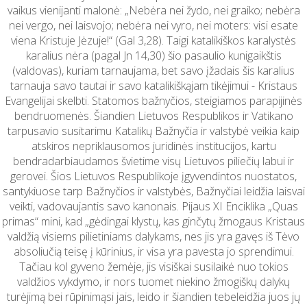
vaikus vienijanti malonė: „Nebėra nei žydo, nei graiko; nebėra
nei vergo, nei laisvojo; nebėra nei vyro, nei moters: visi esate
viena Kristuje Jėzuje!“ (Gal 3,28). Taigi katalikiškos karalystės
karalius nėra (pagal Jn 14,30) šio pasaulio kunigaikštis
(valdovas), kuriam tarnaujama, bet savo įžadais šis karalius
tarnauja savo tautai ir savo katalikiškąjam tikėjimui - Kristaus
Evangelijai skelbti. Statomos bažnyčios, steigiamos parapijinės
bendruomenės. Šiandien Lietuvos Respublikos ir Vatikano
tarpusavio susitarimu Katalikų Bažnyčia ir valstybė veikia kaip
atskiros nepriklausomos juridinės institucijos, kartu
bendradarbiaudamos švietime visų Lietuvos piliečių labui ir
gerovei. Šios Lietuvos Respublikoje įgyvendintos nuostatos,
santykiuose tarp Bažnyčios ir valstybės, Bažnyčiai leidžia laisvai
veikti, vadovaujantis savo kanonais. Pijaus XI Enciklika „Quas
primas“ mini, kad „gėdingai klystų, kas ginčytų žmogaus Kristaus
valdžią visiems pilietiniams dalykams, nes jis yra gavęs iš Tėvo
absoliučią teisę į kūrinius, ir visa yra pavesta jo sprendimui.
Tačiau kol gyveno žemėje, jis visiškai susilaikė nuo tokios
valdžios vykdymo, ir nors tuomet niekino žmogiškų dalykų
turėjimą bei rūpinimąsi jais, leido ir šiandien tebeleidžia juos jų