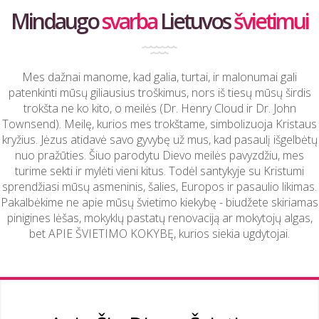
Mindaugo
svarba
Lietuvos
švietimui
Mes dažnai manome, kad galia, turtai, ir malonumai gali
patenkinti mūsų giliausius troškimus, nors iš tiesų mūsų širdis
trokšta ne ko kito, o meilės (Dr. Henry Cloud ir Dr. John
Townsend). Meilę, kurios mes trokštame, simbolizuoja Kristaus
kryžius. Jėzus atidavė savo gyvybę už mus, kad pasaulį išgelbėtų
nuo pražūties. Šiuo parodytu Dievo meilės pavyzdžiu, mes
turime sekti ir mylėti vieni kitus. Todėl santykyje su Kristumi
sprendžiasi mūsų asmeninis, šalies, Europos ir pasaulio likimas.
Pakalbėkime ne apie mūsų švietimo kiekybę - biudžete skiriamas
pinigines lėšas, mokyklų pastatų renovaciją ar mokytojų algas,
bet APIE ŠVIETIMO KOKYBĘ, kurios siekia ugdytojai.