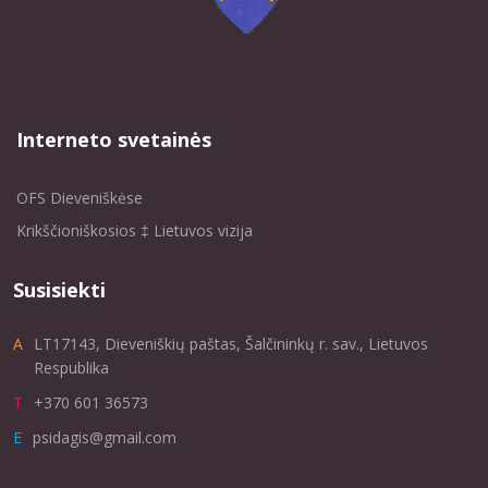
Interneto svetainės
OFS Dieveniškėse
Krikščioniškosios ‡ Lietuvos vizija
Susisiekti
ALT17143, Dieveniškių paštas, Šalčininkų r. sav., Lietuvos
Respublika
T+370 601 36573
Epsidagis@gmail.com