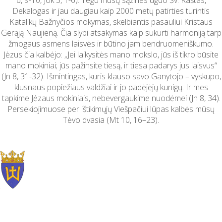
6, 9-10, Jok 5, 1-6). Tegu mūsų sąžines ugdo Šv. Raštas,
Dekalogas ir jau daugiau kaip 2000 metų patirties turintis
Katalikų Bažnyčios mokymas, skelbiantis pasauliui Kristaus
Gerąją Naujieną. Čia slypi atsakymas kaip sukurti harmoniją tarp
žmogaus asmens laisvės ir būtino jam bendruomeniškumo.
Jėzus čia kalbėjo: „Jei laikysitės mano mokslo, jūs iš tikro būsite
mano mokiniai; jūs pažinsite tiesą, ir tiesa padarys jus laisvus“
(Jn 8, 31-32). Išmintingas, kuris klauso savo Ganytojo – vyskupo,
klusnaus popiežiaus valdžiai ir jo padėjėjų kunigų. Ir mes
tapkime Jėzaus mokiniais, nebevergaukime nuodėmei (Jn 8, 34).
Persekiojimuose per ištikimųjų Viešpačiui lūpas kalbės mūsų
Tėvo dvasia (Mt 10, 16–23).