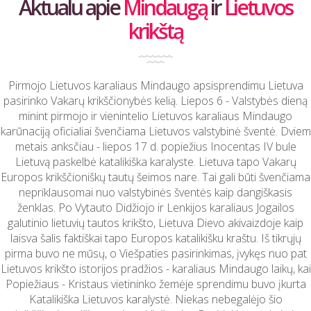
Aktualu apie
Mindaugą
ir
Lietuvos
krikštą
Pirmojo Lietuvos karaliaus Mindaugo apsisprendimu Lietuva
pasirinko Vakarų krikščionybės kelią. Liepos 6 - Valstybės dieną
minint pirmojo ir vienintelio Lietuvos karaliaus Mindaugo
karūnaciją oficialiai švenčiama Lietuvos valstybinė šventė. Dviem
metais anksčiau - liepos 17 d. popiežius Inocentas IV bule
Lietuvą paskelbė katalikiška karalyste. Lietuva tapo Vakarų
Europos krikščioniškų tautų šeimos nare. Tai gali būti švenčiama
nepriklausomai nuo valstybinės šventės kaip dangiškasis
ženklas. Po Vytauto Didžiojo ir Lenkijos karaliaus Jogailos
galutinio lietuvių tautos krikšto, Lietuva Dievo akivaizdoje kaip
laisva šalis faktiškai tapo Europos katalikišku kraštu. Iš tikrųjų
pirma buvo ne mūsų, o Viešpaties pasirinkimas, įvykęs nuo pat
Lietuvos krikšto istorijos pradžios - karaliaus Mindaugo laikų, kai
Popiežiaus - Kristaus vietininko žemėje sprendimu buvo įkurta
Katalikiška Lietuvos karalystė. Niekas nebegalėjo šio