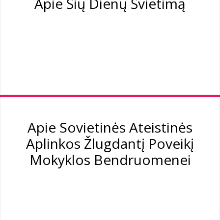
Apie Šių Dienų Švietimą
Apie Sovietinės Ateistinės
Aplinkos Žlugdantį Poveikį
Mokyklos Bendruomenei