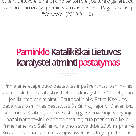
būtent Lietuvoje, o ne Ordino teritorijoje. Jos turėjo garantuoti,
kad Ordinui užrašytų žemių statusas nesikeis. Pagal straipsnį
"
Vorutoje
" (2010 01 10).
Paminklo
Katalikiškai Lietuvos
karalystei atminti
pastatymas
Pirmajame etape buvo pastatytas ir pašventintas paminklinis
akmuo, skirtas Katalikiškos Lietuvos karalystės 770 metų nuo
jos įkūrimo prisiminimui. Tautodailininko Petro Kiseliūno
padarytas paminklas pastatytas Šalčininkų rajono, Dieveniškių
seniūnijos, Krakūnų kaime, Kaštonų g. 32 privačioje sodyboje
pagal normatyvinį leidžiamą atstumą nuo pagrindinio kelio.
Primename, kad Šalčininkų rajono savivaldybė 2009 m. priėmė
Kristaus Karaliaus Intronizacijos (išvertus iš lotynų k. thronus -