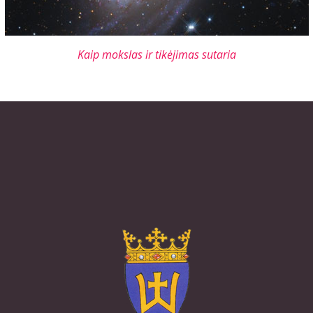
Kaip mokslas ir tikėjimas sutaria