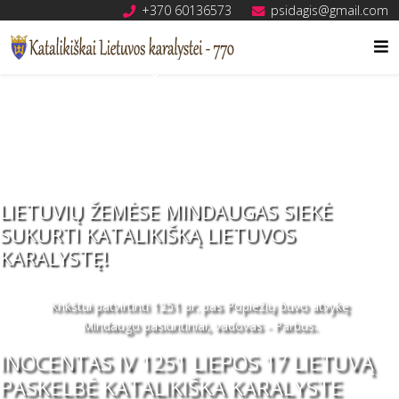
+370 60136573
psidagis@gmail.com
MINDAUGO KRIKŠTAS ĮVYKO 1251
PRADŽIOJE
Buvo pakrikštyti Mindaugas, jo sūnūs Ruklys ir Rupeikis,
žmona Morta, dvariškių, daug kitų lietuvių.
LIETUVIŲ ŽEMĖSE MINDAUGAS SIEKĖ
SUKURTI KATALIKIŠKĄ LIETUVOS
KARALYSTĘ!
Krikštui patvirtinti 1251 pr. pas Popiežių buvo atvykę
Mindaugo pasiuntiniai, vadovas - Parbus.
INOCENTAS IV 1251 LIEPOS 17 LIETUVĄ
PASKELBĖ KATALIKIŠKA KARALYSTE