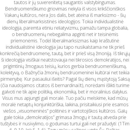
tautos ir jų suverenitetą saugantis valstybingumas.
Bendruomeniškumo griovimas nekyla iš visos krikščioniškos
Vakarų kultūros, nėra Jos dalis, bet ateina iš marksizmo - šių
dienų liberalmarksistinės ideologijos. Tokia individualistinė
ideologija, paremta etiniu reliatyvizmu, pamažu tampa globalia,
o bendruomenių nebegalima apginti net ir teisinėmis
priemonėmis. Todėl liberalmarksizmas kaip kraštutinė
individualistinė ideologija jau tapo nusikalstama ne tik prieš
konkrečią bendruomenę, tautą, bet ir prieš visą žmoniją. Iš tikrųjų
ši ideologija visiškai neatstovauja nei tikrosios demokratijos, nei
prigimtinių žmogaus teisių, kurios gerbia bendruomeniškumą,
kolektyvą, o Bažnyčia žmonių bendruomeninei kultūrai net teikia
pirmenybę. Kur pasauliui išeitis? Pagal šių dienų mąstytoją Saksą
(čia naudojamos citatos iš bernardinai.lt), norėdami išlikti turime
galvoti ne tik apie politiką, ekonomiką, bet ir moralinius dalykus.
Visus mus apjungti gali moralė. Tuo pačiu melskime, kad mūsų
moralė netaptų konjunktūriška, laikina, prisitaikiusi prie esamos
viešos „visuomeninės” politinės ir vartotojiškos kultūros. Galų
gale tokia „demokratijos” grimasa žmogų ir tautą atveda prie
tuštybės ir nusivylimo, o godumas turtui gali net pražudyti: (1Tim