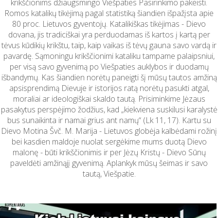
krikščionims džiaugsmingo Viešpaties Pasirinkimo pakeisti.
Romos katalikų tikėjimą pagal statistiką šiandien išpažįsta apie
80 proc. Lietuvos gyventojų. Katalikiškas tikėjimas - Dievo
dovana, jis tradiciškai yra perduodamas iš kartos į kartą per
tėvus kūdikių krikštu, taip, kaip vaikas iš tėvų gauna savo vardą ir
pavardę. Sąmoningu krikščionimi kataliku tampame palaipsniui,
per visą savo gyvenimą po Viešpaties auklybos ir duodamų
išbandymų. Kas šiandien norėtų paneigti šį mūsų tautos amžiną
apsisprendimą Dievuje ir istorijos ratą norėtų pasukti atgal,
moraliai ar ideologiškai skaldo tautą. Prisiminkime Jėzaus
pasakytus perspėjimo žodžius, kad „kiekviena suskilusi karalystė
bus sunaikinta ir namai grius ant namų“ (Lk 11, 17). Kartu su
Dievo Motina Švč. M. Marija - Lietuvos globėja kalbėdami rožinį
bei kasdien maldoje nuolat sergėkime mums duotą Dievo
malonę - būti krikščionimis ir per Jėzų Kristų - Dievo Sūnų
paveldėti amžinąjį gyvenimą. Aplankyk mūsų šeimas ir savo
tautą, Viešpatie.